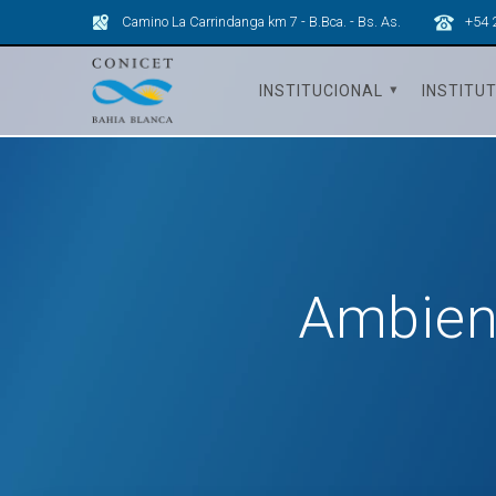
Skip
Camino La Carrindanga km 7 - B.Bca. - Bs. As.
+54 
to
content
INSTITUCIONAL
INSTITU
Ambient