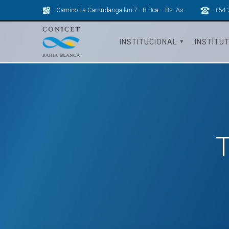
Skip
Camino La Carrindanga km 7 - B.Bca. - Bs. As.
+54 
to
content
INSTITUCIONAL
INSTITU
T