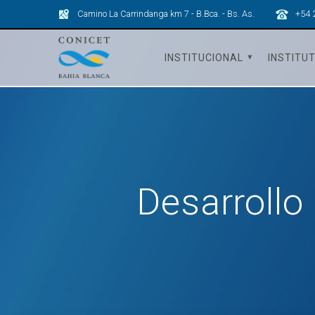
Skip
Camino La Carrindanga km 7 - B.Bca. - Bs. As.
+54 
to
content
INSTITUCIONAL
INSTITU
Desarrollo