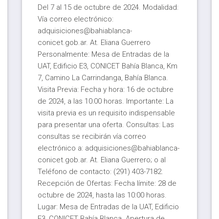
Del 7 al 15 de octubre de 2024. Modalidad:
Vía correo electrónico:
adq‌uisiciones@‍bahiablanca-
conicet.gob.ar. At. Eliana Guerrero
Personalmente: Mesa de Entradas de la
UAT, Edificio E3, CONICET Bahía Blanca, Km
7, Camino La Carrindanga, Bahía Blanca.
Visita Previa: Fecha y hora: 16 de octubre
de 2024, a las 10:00 horas. Importante: La
visita previa es un requisito indispensable
para presentar una oferta. Consultas: Las
consultas se recibirán vía correo
electrónico a: adquisic‌iones@‍bahiablanca-
conicet.gob.ar. At. Eliana Guerrero; o al
Teléfono de contacto: (291) 403-7182.
Recepción de Ofertas: Fecha límite: 28 de
octubre de 2024, hasta las 10:00 horas.
Lugar: Mesa de Entradas de la UAT, Edificio
E3, CONICET Bahía Blanca. Apertura de