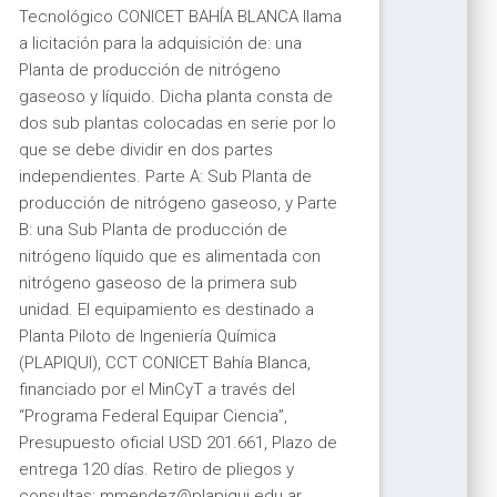
Tecnológico CONICET BAHÍA BLANCA llama
a licitación para la adquisición de: una
Planta de producción de nitrógeno
gaseoso y líquido. Dicha planta consta de
dos sub plantas colocadas en serie por lo
que se debe dividir en dos partes
independientes. Parte A: Sub Planta de
producción de nitrógeno gaseoso, y Parte
B: una Sub Planta de producción de
nitrógeno líquido que es alimentada con
nitrógeno gaseoso de la primera sub
unidad. El equipamiento es destinado a
Planta Piloto de Ingeniería Química
(PLAPIQUI), CCT CONICET Bahía Blanca,
financiado por el MinCyT a través del
“Programa Federal Equipar Ciencia”,
Presupuesto oficial USD 201.661, Plazo de
entrega 120 días. Retiro de pliegos y
consultas: ‌mmendez@‍plapiqui.edu.ar