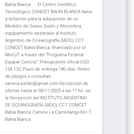
Bahía Blanca. El Centro Científico
Tecnológico CONICET BAHÍA BLANCA llama
a licitación para la adquisición de un
Medidor de Gases Suelo y Atmósfera,
equipamiento destinado al Instituto
Argentino de Oceanografía (IADO), CCT
CONICET Bahía Blanca, financiado por el
MinCyT a través del “Programa Federal
Equipar Ciencia”, Presupuesto oficial USD
124.132, Plazo de entrega 180 días. Retiro
de pliegos y consultas:
vane‌sa.perillo@‍gmail.com Recepción de
ofertas hasta el 30/11/2023 a las 11 hs. en
la Recepción del INSTITUTO ARGENTINO
DE OCEANOGRAFÍA (IADO), CCT CONICET
Bahía Blanca, Camino La Carrindanga Km 7,
Bahía Blanca.