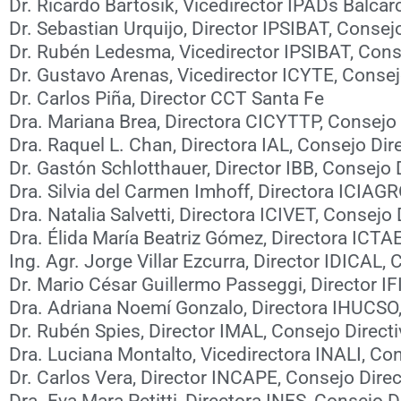
Dr. Ricardo Bartosik, Vicedirector IPADs Balcar
Dr. Sebastian Urquijo, Director IPSIBAT, Consej
Dr. Rubén Ledesma, Vicedirector IPSIBAT, Cons
Dr. Gustavo Arenas, Vicedirector ICYTE, Consej
Dr. Carlos Piña, Director CCT Santa Fe
Dra. Mariana Brea, Directora CICYTTP, Consejo
Dra. Raquel L. Chan, Directora IAL, Consejo Di
Dr. Gastón Schlotthauer, Director IBB, Consejo
Dra. Silvia del Carmen Imhoff, Directora ICIAG
Dra. Natalia Salvetti, Directora ICIVET, Consejo
Dra. Élida María Beatriz Gómez, Directora ICTA
Ing. Agr. Jorge Villar Ezcurra, Director IDICAL
Dr. Mario César Guillermo Passeggi, Director I
Dra. Adriana Noemí Gonzalo, Directora IHUCSO
Dr. Rubén Spies, Director IMAL, Consejo Direct
Dra. Luciana Montalto, Vicedirectora INALI, Co
Dr. Carlos Vera, Director INCAPE, Consejo Dire
Dra. Eva Mara Petitti, Directora INES, Consejo 