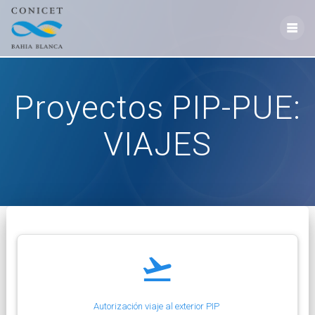
Skip
to
content
Proyectos PIP-PUE:
VIAJES
Autorización viaje al exterior PIP